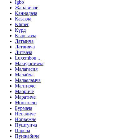
Igbo
Жанавизче
Каннадача
Казакча
Khmer
Күрд
Кыргызча
Латынча
Латвияча
Литвача
Luxembou ..
Македонияча
Малагасия
Малайча
Малаяламча
Малтизче
Маориче
Маратиче
Монголчо
Бурмача
Непаличе
Норвежче
Пуштунча
Парсча
Пунжабиче