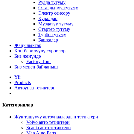
Рулда тутуму
От алдыруу тутуму
Электр сенсору
Куралдар
Муздатуу тутуму
Стартер тутуму
Турбо тутуму
Башкалар
Жаңылыктар
Көп берилүүчү суроолор
Биз жөнүндө
Factory Tour
Биз менен байланыш
Үй
Products
Автоунаа тетиктери
Категориялар
Жүк ташуучу автоунаалардын тетиктери
Volvo авто тетиктери
Scania авто тетиктери
Man Auto Parts