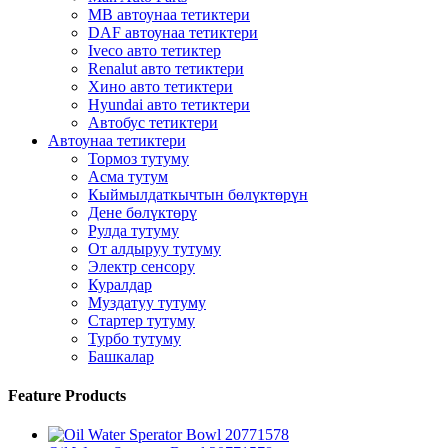
MB автоунаа тетиктери
DAF автоунаа тетиктери
Iveco авто тетиктер
Renalut авто тетиктери
Хино авто тетиктери
Hyundai авто тетиктери
Автобус тетиктери
Автоунаа тетиктери
Тормоз тутуму
Асма тутум
Кыймылдаткычтын бөлүктөрүн
Дене бөлүктөрү
Рулда тутуму
От алдыруу тутуму
Электр сенсору
Куралдар
Муздатуу тутуму
Стартер тутуму
Турбо тутуму
Башкалар
Feature Products