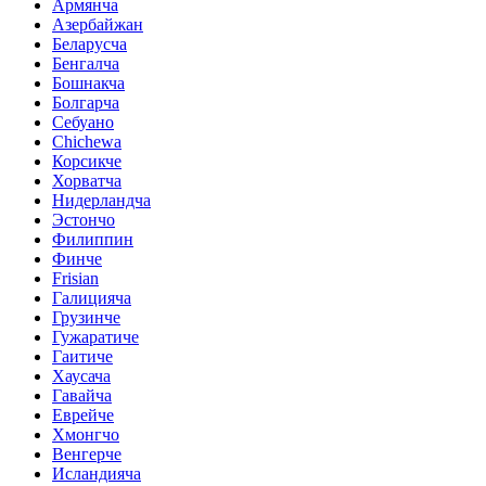
Армянча
Азербайжан
Беларусча
Бенгалча
Бошнакча
Болгарча
Себуано
Chichewa
Корсикче
Хорватча
Нидерландча
Эстончо
Филиппин
Финче
Frisian
Галицияча
Грузинче
Гужаратиче
Гаитиче
Хаусача
Гавайча
Еврейче
Хмонгчо
Венгерче
Исландияча