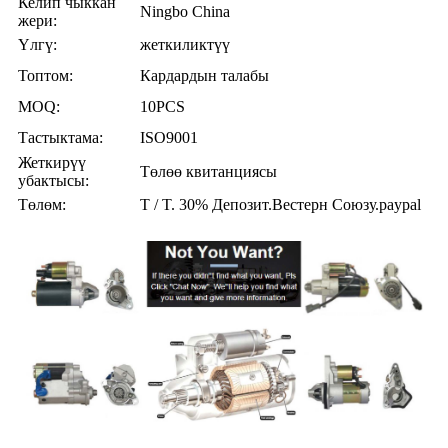
Келип чыккан
Ningbo China
жери:
Үлгү:
жеткиликтүү
Топтом
:
Кардардын талабы
MOQ
:
10PCS
Тастыктама
:
ISO9001
Жеткирүү
Төлөө квитанциясы
убактысы:
Төлөм
:
T / T. 30% Депозит.Вестерн Союзу.paypal