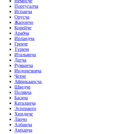
Немисче
Португалча
Испанча
Орусча
Жапончо
Корейче
Арабча
Ирландча
Грекче
Түркчө
Итальянча
Датча
Румынча
Индонезияча
Чехче
Африкаансча
Шведче
Полякча
Баскча
Каталанча
Эсперанто
Хиндиче
Лаочо
Албанча
Амхарча