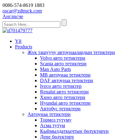
0086-574-8619 1883
oscar@zdtruck.com
Англисче
Үй
Products
Жүк ташуучу автоунаалардын тетиктери
Volvo авто тетиктери
Scania авто тетиктери
Man Auto Parts
MB автоунаа тетиктери
DAF автоунаа тетиктери
Iveco авто тетиктер
Renalut авто тетиктери
Хино авто тетиктери
Hyundai авто тетиктери
Автобус тетиктери
Автоунаа тетиктери
Тормоз тутуму
Асма тутум
Кыймылдаткычтын бөлүктөрүн
Дене бөлүктөрү