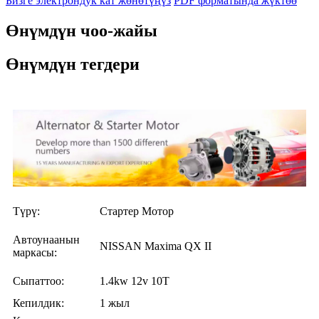
Бизге электрондук кат жөнөтүңүз
PDF форматында жүктөө
Өнүмдүн чоо-жайы
Өнүмдүн тегдери
Түрү:
Стартер Мотор
Автоунаанын
NISSAN Maxima QX II
маркасы:
Сыпаттоо:
1.4kw 12v 10T
Кепилдик
:
1 жыл