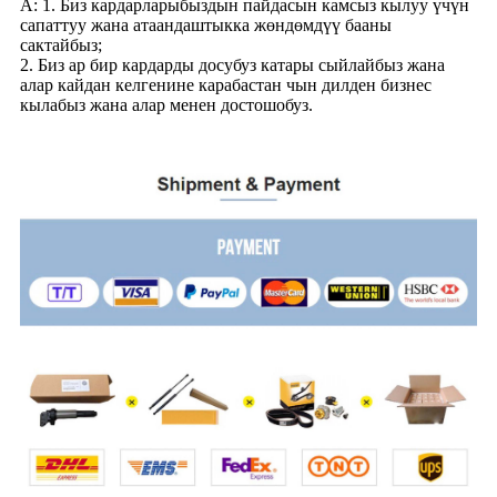
A: 1. Биз кардарларыбыздын пайдасын камсыз кылуу үчүн
сапаттуу жана атаандаштыкка жөндөмдүү бааны
сактайбыз;
2. Биз ар бир кардарды досубуз катары сыйлайбыз жана
алар кайдан келгенине карабастан чын дилден бизнес
кылабыз жана алар менен достошобуз.