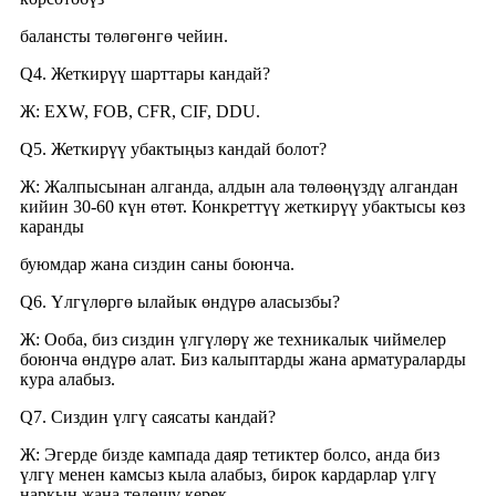
балансты төлөгөнгө чейин.
Q4. Жеткирүү шарттары кандай?
Ж: EXW, FOB, CFR, CIF, DDU.
Q5. Жеткирүү убактыңыз кандай болот?
Ж: Жалпысынан алганда, алдын ала төлөөңүздү алгандан
кийин 30-60 күн өтөт. Конкреттүү жеткирүү убактысы көз
каранды
буюмдар жана сиздин саны боюнча.
Q6. Үлгүлөргө ылайык өндүрө аласызбы?
Ж: Ооба, биз сиздин үлгүлөрү же техникалык чиймелер
боюнча өндүрө алат. Биз калыптарды жана арматураларды
кура алабыз.
Q7. Сиздин үлгү саясаты кандай?
Ж: Эгерде бизде кампада даяр тетиктер болсо, анда биз
үлгү менен камсыз кыла алабыз, бирок кардарлар үлгү
наркын жана төлөшү керек