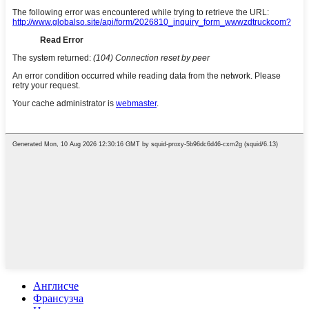
Англисче
Франсузча