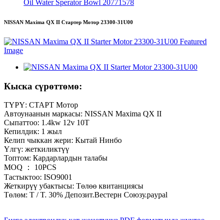
Oil Water Sperator Bowl 20771578
NISSAN Maxima QX II Стартер Мотор 23300-31U00
Кыска сүрөттөмө:
ТҮРҮ: СТАРТ Мотор
Автоунаанын маркасы: NISSAN Maxima QX II
Сыпаттоо: 1.4kw 12v 10T
Кепилдик: 1 жыл
Келип чыккан жери: Кытай Нинбо
Үлгү: жеткиликтүү
Топтом: Кардарлардын талабы
MOQ ： 10PCS
Тастыктоо: ISO9001
Жеткирүү убактысы: Төлөө квитанциясы
Төлөм: T / T. 30% Депозит.Вестерн Союзу.paypal