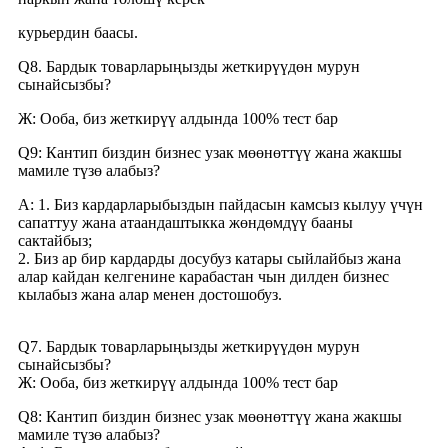
курьердин баасы.
Q8. Бардык товарларыңызды жеткирүүдөн мурун
сынайсызбы?
Ж: Ооба, биз жеткирүү алдында 100% тест бар
Q9: Кантип биздин бизнес узак мөөнөттүү жана жакшы
мамиле түзө алабыз?
A: 1. Биз кардарларыбыздын пайдасын камсыз кылуу үчүн
сапаттуу жана атаандаштыкка жөндөмдүү бааны
сактайбыз;
2. Биз ар бир кардарды досубуз катары сыйлайбыз жана
алар кайдан келгенине карабастан чын дилден бизнес
кылабыз жана алар менен достошобуз.
Q7. Бардык товарларыңызды жеткирүүдөн мурун
сынайсызбы?
Ж: Ооба, биз жеткирүү алдында 100% тест бар
Q8: Кантип биздин бизнес узак мөөнөттүү жана жакшы
мамиле түзө алабыз?