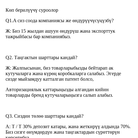
Көп берилүүчү суроолор
Q1.A сиз соода компаниясы же өндүрүүчүсүңүзбү?
Ж: Биз 15 жылдан ашуун өндүрүш жана экспорттук
тажрыйбасы бар компаниябыз.
Q2. Таңгактын шарттары кандай?
Ж: Жалпысынан, биз товарларыбызды бейтарап ак
кутучаларга жана күрөң коробкаларга салабыз. Эгерде
сизде мыйзамдуу катталган патент болсо,
Авторизациялык каттарыңызды алгандан кийин
товарларды бренд кутучаларыңызга салып алабыз.
Q3. Сиздин төлөө шарттары кандай?
A: T / T 30% депозит катары, жана жеткирүү алдында 70%.
Биз сизге өнүмдөрдүн жана таңгактардын сүрөттөрүн
көрсөтөбүз