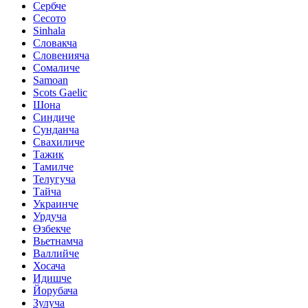
Сербче
Сесото
Sinhala
Словакча
Словенияча
Сомаличе
Samoan
Scots Gaelic
Шона
Синдиче
Сунданча
Свахиличе
Тажик
Тамилче
Телугуча
Тайча
Украинче
Урдуча
Өзбекче
Вьетнамча
Валлийче
Хосача
Идишче
Йорубача
Зулуча