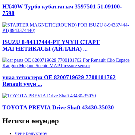
HX40W Турбо кубаттагыч 3597501 51.09100-
7598
ISUZU 8-94337444-PT ҮЧҮН СТАРТ
МАГНЕТИКАСЫ (АЙЛАНА) ...
унаа тетиктери OE 8200719629 7700101762
Renault үчүн ...
TOYOTA PREVIA Drive Shaft 43430-35030
Негизги өнүмдөр
Дене бөлүктөрү