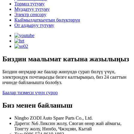
Тормоз тутуму
Муздатуу тутуму
Электр сенсору
Кыймылдаткычтын бөлүктөрүн
От алдыруу тутуму
Биздин маалымат катына жазылыңыз
Биздин өнүмдөр же баалар жөнүндө сурап билүү үчүн,
электрондук почтаңызды бизге калтырыңыз, биз 24 сааттын
ичинде байланышта болобуз.
Баалар тизмеси үчүн суроо
Биз менен байланыш
Ningbo ZODI Auto Spare Parts Co., Ltd.
Дареги: №6 Ликсин жолу, Сяоган өнөр жай аймагы,
Тонгту жолу, Нинбо, Чжэцзян, Кытай